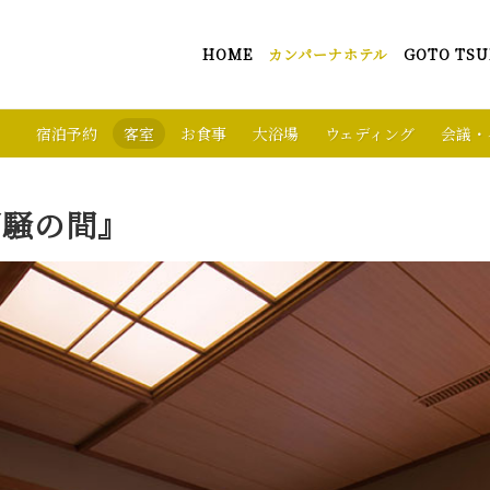
HOME
カンパーナホテル
GOTO TSU
宿泊予約
客室
お食事
大浴場
ウェディング
会議・
潮騒の間』