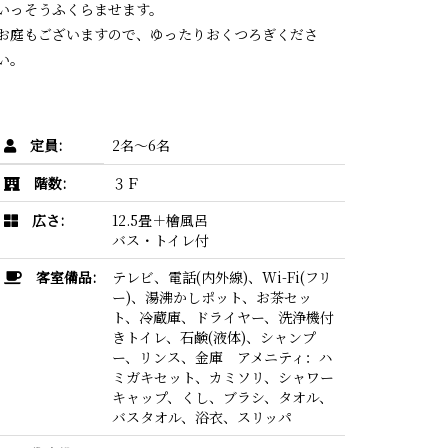
いっそうふくらませます。
お庭もございますので、ゆったりおくつろぎくださ
い。
定員:
2名〜6名
階数:
３Ｆ
広さ:
12.5畳＋檜風呂
バス・トイレ付
客室備品:
テレビ、電話(内外線)、Wi-Fi(フリ
ー)、湯沸かしポット、お茶セッ
ト、冷蔵庫、ドライヤー、洗浄機付
きトイレ、石鹸(液体)、シャンプ
ー、リンス、金庫 アメニティ：ハ
ミガキセット、カミソリ、シャワー
キャップ、くし、ブラシ、タオル、
バスタオル、浴衣、スリッパ