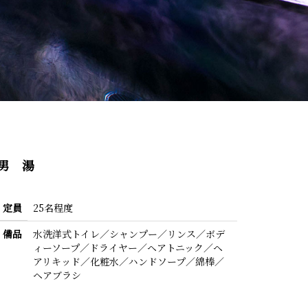
男 湯
定員
25名程度
備品
水洗洋式トイレ／シャンプー／リンス／ボデ
ィーソープ／ドライヤー／ヘアトニック／ヘ
アリキッド／化粧水／ハンドソープ／綿棒／
ヘアブラシ