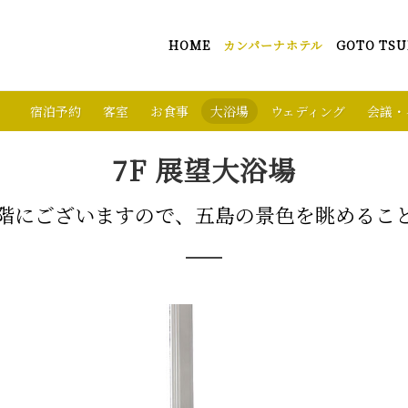
HOME
カンパーナホテル
GOTO TSU
宿泊予約
客室
お食事
大浴場
ウェディング
会議・
7F 展望大浴場
階にございますので、五島の景色を眺めるこ