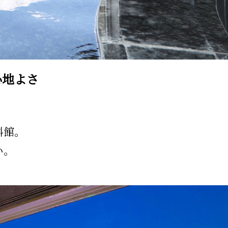
心地よさ
料館。
い。