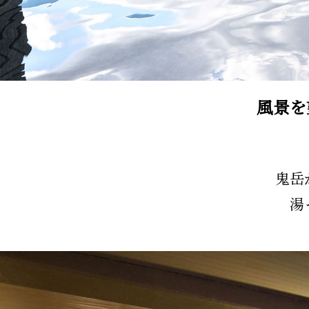
風景を
鬼岳
湯