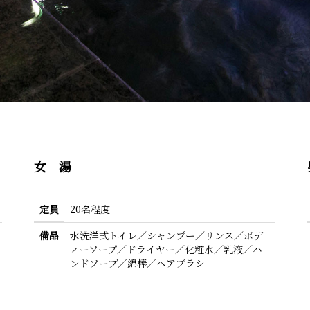
女 湯
定員
20名程度
備品
水洗洋式トイレ／シャンプー／リンス／ボデ
ィーソープ／ドライヤー／化粧水／乳液／ハ
ンドソープ／綿棒／ヘアブラシ