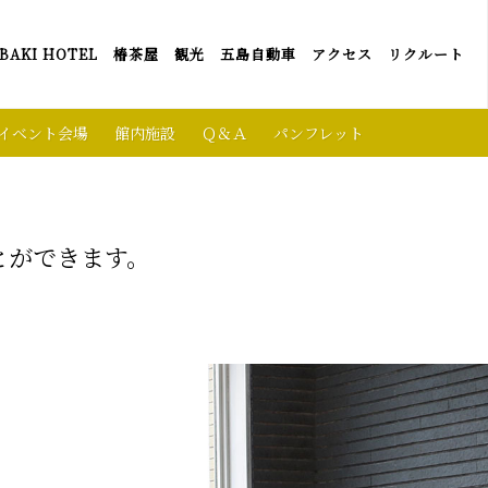
BAKI HOTEL
椿茶屋
観光
五島自動車
アクセス
リクルート
イベント会場
館内施設
Ｑ＆Ａ
パンフレット
とができます。